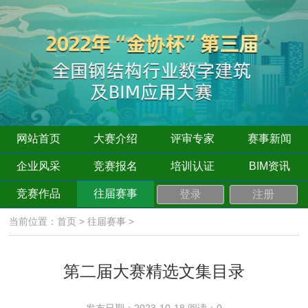
网站首页
大赛介绍
评审专家
赛事新闻
企业风采
竞赛报名
培训认证
BIM资讯
竞赛作品
往届赛事
登录
注册
当前位置：
首页
>
往届赛事
>
第二届大赛精选文集目录
发布日期：2023-10-18 阅读：
0